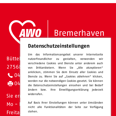
Datenschutzeinstellungen
Um das Informationsangebot unserer Internetseite
Bütteler Straße 1
nutzerfreundlicher zu gestalten, verwenden wir
verschiedene Cookies und Dienste unter anderem auch
27568 Bremerhaven
von Drittanbietern. Wenn Sie „Alle akzeptieren“
anklicken, stimmen Sie dem Einsatz aller Cookies und
0471 - 95 47-0
Dienste zu. Wenn Sie auf „Cookies ablehnen“ klicken,
werden nur die notwendigen Cookies gesetzt. Sie können
0471 - 95 47-120
die Datenschutzeinstellungen einsehen und bei Bedarf
ändern bzw. Ihre Einwilligungserklärung jederzeit
widerrufen.
Sie erreichen uns:
Auf Basis Ihrer Einstellungen können unter Umständen
Mo - Do: 08.00 - 16.00 Uhr
nicht alle Funktionalitäten der Seite zur Verfügung
stehen.
Freitags 08.00 - 13.00 Uhr