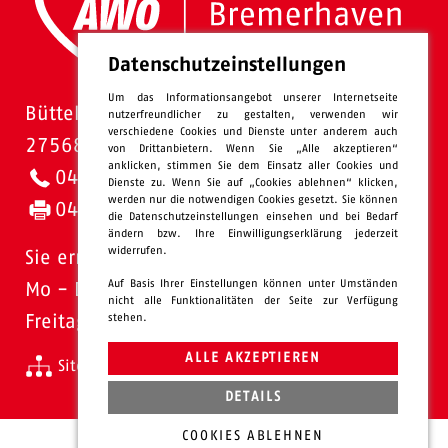
Datenschutzeinstellungen
Um das Informationsangebot unserer Internetseite
Bütteler Straße 1
nutzerfreundlicher zu gestalten, verwenden wir
verschiedene Cookies und Dienste unter anderem auch
27568 Bremerhaven
von Drittanbietern. Wenn Sie „Alle akzeptieren“
anklicken, stimmen Sie dem Einsatz aller Cookies und
0471 - 95 47-0
Dienste zu. Wenn Sie auf „Cookies ablehnen“ klicken,
werden nur die notwendigen Cookies gesetzt. Sie können
0471 - 95 47-120
die Datenschutzeinstellungen einsehen und bei Bedarf
ändern bzw. Ihre Einwilligungserklärung jederzeit
widerrufen.
Sie erreichen uns:
Auf Basis Ihrer Einstellungen können unter Umständen
Mo - Do: 08.00 - 16.00 Uhr
nicht alle Funktionalitäten der Seite zur Verfügung
stehen.
Freitags 08.00 - 13.00 Uhr
ALLE AKZEPTIEREN
Sitemap
Impressum
Datenschutz
intern
DETAILS
COOKIES ABLEHNEN